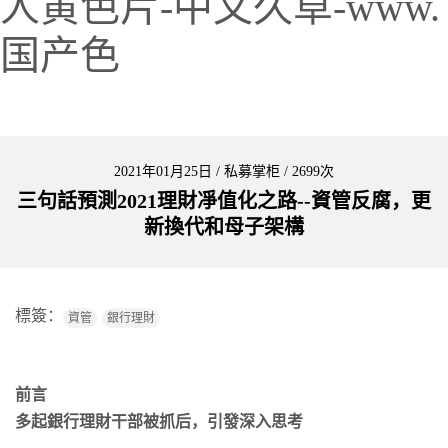
人黄色片-中文久草-www.
国产色
2021年01月25日
/
私募掌柜
/
2699次
三句話預測2021理財凈值化之路--資管反腐，更
新換代和母子架構
標簽：
資管
銀行理財
前言
多起銀行理財干部被抓后，引發深入思考