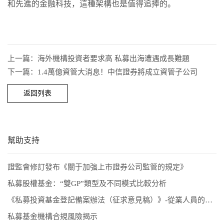
和先進的金融科技，這種架構也是值得追捧的。
上一篇：海外機構投資者要求高 私募出海遭遇成長難題
下一篇：1.4萬億資管大消息！中信證券將成立資管子公司
返回列表
幫助支持
證監會修訂發布《關于加強上市證券公司監管的規定》
私募股權基金：“雙GP”類型及不同模式比較分析
《私募投資基金登記備案辦法（征求意見稿）》-從業人員的五項解讀和新畫像
私募基金機構合規風險揭示