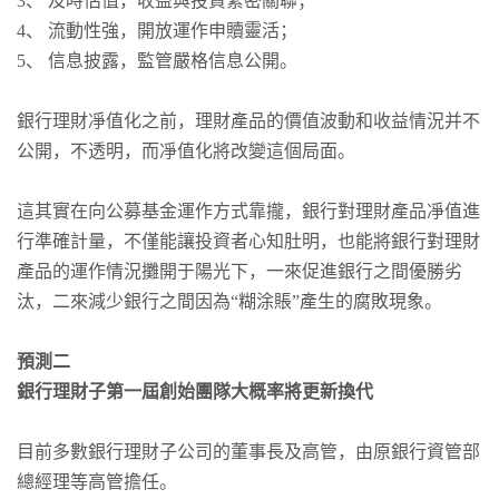
3、 及時估值，收益與投資緊密關聯；
4、 流動性強，開放運作申贖靈活；
5、 信息披露，監管嚴格信息公開。
銀行理財凈值化之前，理財產品的價值波動和收益情況并不
公開，不透明，而凈值化將改變這個局面。
這其實在向公募基金運作方式靠攏，銀行對理財產品凈值進
行準確計量，不僅能讓投資者心知肚明，也能將銀行對理財
產品的運作情況攤開于陽光下，一來促進銀行之間優勝劣
汰，二來減少銀行之間因為“糊涂賬”產生的腐敗現象。
預測二
銀行理財子第一屆創始團隊大概率將更新換代
目前多數銀行理財子公司的董事長及高管，由原銀行資管部
總經理等高管擔任。