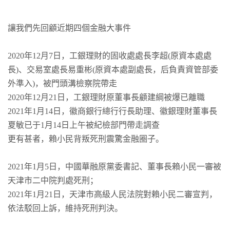
讓我們先回顧近期四個金融大事件
2020年12月7日，工銀理財的固收處處長李超(原資本處處
長)、交易室處長易重彬(原資本處副處長，后負責資管部委
外準入)，被門頭溝檢察院帶走
2020年12月21日，工銀理財原董事長顧建綱被爆已離職
2021年1月14日，徽商銀行總行行長助理、徽銀理財董事長
夏敏已于1月14日上午被紀檢部門帶走調查
更有甚者，賴小民背叛死刑震驚金融圈子。
2021年1月5日，中國華融原黨委書記、董事長賴小民一審被
天津市二中院判處死刑；
2021年1月21日，天津市高級人民法院對賴小民二審宣判，
依法駁回上訴，維持死刑判決。